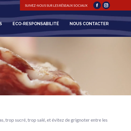
SUIVEZ-NOUS SUR LES RÉSEAUX SOCIAUX
Facebook
Instagram
NOUS CONTACTER
page
page
opens
opens
S
ECO-RESPONSABILITÉ
NOUS CONTACTER
in
in
new
new
window
window
 trop sucré, trop salé, et évitez de grignoter entre les