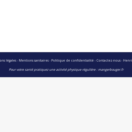
ons légales
-
Mentions sanitaires
-
Politique de confidentialité
-
Contactez-nous
-
Henri
Pour votre santé pratiquez une activité physique régulière :
mangerbouger.fr