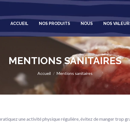
DUITS
NOUS
NOS VALEURS
ECO-RESPONSABILITÉ
ACCUEIL
NOS PRODUITS
NOUS
NOS VALEUR
MENTIONS SANITAIRES
Vous êtes ici :
Accueil
Mentions sanitaires
atiquez une activité physique régulière, évitez de manger trop gras,