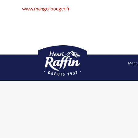
www.mangerbouger.fr
Menti